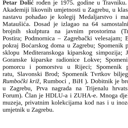
Petar Dolić
rođen je 1975. godine u Travniku.
Akademiji likovnih umjetnosti u Zagrebu, u klas
nastavu pohađao je kolegij Medaljarstvo i mal
Mataušića. Dosad je izlagao na 64 samostaln
brojnih skulptura na javnim prostorima (
T
Postira;
Podmornica
– Zagrebački velesajam;
pokraj Boćarskog doma u Zagrebu;
Spomenik p
sklopu Mediteranskoga kiparskog simpozija;
Goranske kiparske radionice Lokve;
Spomeni
pomorcu i pomorstvu
u Rijeci;
Spomenik 
ratu,
Slavonski Brod;
Spomenik Tvrtkov biljeg
Rumbočki križ
, Rumboci , BiH ). Dobitnik je br
u Zagrebu, Prva nagrada na Trijenalu hrvats
Forum). Član je HDLU-a i ZUHA-e.
Mnoga djel
muzeja, privatnim kolekcijama kod nas i u ino
umjetnik u Zagrebu.