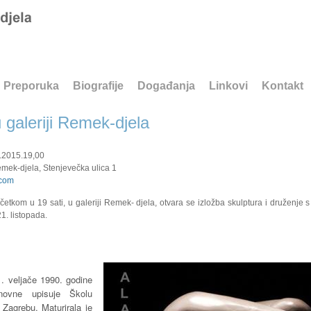
Preporuka
Biografije
Događanja
Linkovi
Kontakt
 galeriji Remek-djela
.2015.19,00
mek-djela, Stenjevečka ulica 1
.com
početkom u 19 sati, u galeriji Remek- djela, otvara se izložba skulptura i druženje
1. listopada.
. veljače 1990. godine
ovne upisuje Školu
 Zagrebu. Maturirala je