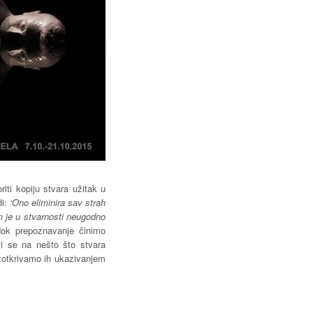
ti kopiju stvara užitak u
di:
‘Ono eliminira sav strah
m je u stvarnosti neugodno
 dok prepoznavanje činimo
ti se na nešto što stvara
azotkrivamo ih ukazivanjem