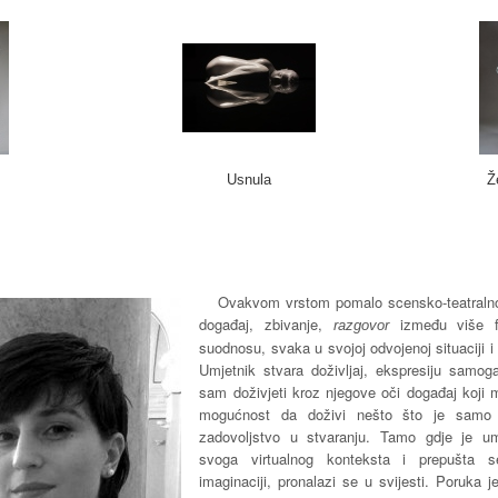
Usnula
Ž
Ovakvom vrstom pomalo scensko-teatralnog
događaj, zbivanje,
između više f
razgovor
suodnosu, svaka u svojoj odvojenoj situaciji i
Umjetnik stvara doživljaj, ekspresiju samo
sam doživjeti kroz njegove oči događaj koji 
mogućnost da doživi nešto što je samo 
zadovoljstvo u stvaranju. Tamo gdje je u
svoga virtualnog konteksta i prepušta s
imaginaciji, pronalazi se u svijesti. Poruka je