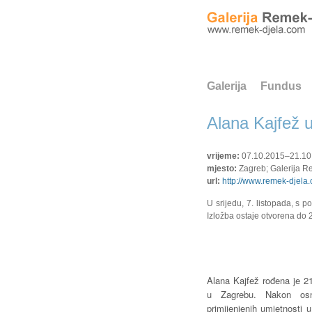
Galerija
Fundus
Alana Kajfež u
vrijeme:
07.10.2015–21.10
mjesto:
Zagreb; Galerija Re
url:
http://www.remek-djela
U srijedu, 7. listopada, s 
Izložba ostaje otvorena do 2
Alana Kajfež rođena je 21
u Zagrebu. Nakon osn
primijenjenih umjetnosti u