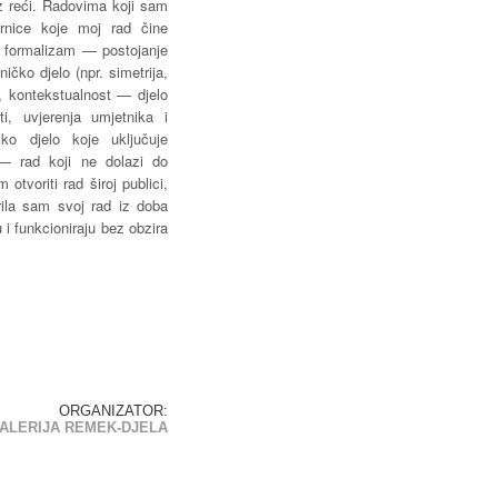
kaz reći. Radovima koji sam
ernice koje moj rad čine
, formalizam — postojanje
ičko djelo (npr. simetrija,
), kontekstualnost — djelo
i, uvjerenja umjetnika i
čko djelo koje uključuje
 — rad koji ne dolazi do
otvoriti rad široj publici,
rila sam svoj rad iz doba
i funkcioniraju bez obzira
ORGANIZATOR:
ALERIJA REMEK-DJELA