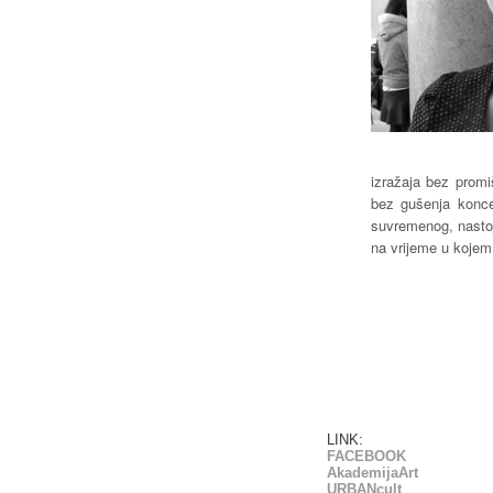
izražaja bez promiš
bez gušenja konce
suvremenog, nastoj
na vrijeme u kojem
LINK:
FACEBOOK
AkademijaArt
URBANcult