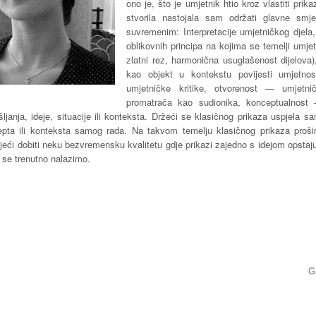
ono je, što je umjetnik htio kroz vlastiti pri
stvorila nastojala sam održati glavne smj
suvremenim: Interpretacije umjetničkog djela
oblikovnih principa na kojima se temelji umjetn
zlatni rez, harmonična usuglašenost dijelova
kao objekt u kontekstu povijesti umjetnost
umjetničke kritike, otvorenost — umjetni
promatrača kao sudionika, konceptualnost
ljanja, ideje, situacije ili konteksta. Držeći se klasičnog prikaza uspjela sam 
pta ili konteksta samog rada. Na takvom temelju klasičnog prikaza proši
eći dobiti neku bezvremensku kvalitetu gdje prikazi zajedno s idejom opstaju 
 se trenutno nalazimo.
G