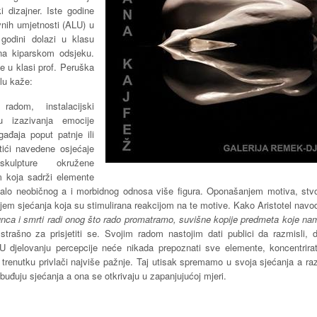
 dizajner. Iste godine
vnih umjetnosti (ALU) u
 godini dolazi u klasu
na kiparskom odsjeku.
e u klasi prof. Peruška
lu kaže:
adom, instalacijski
u izazivanja emocije
gađaja poput patnje ili
tići navedene osjećaje
kulpture okružene
m koja sadrži elemente
alo neobičnog a i morbidnog odnosa više figura. Oponašanjem motiva, stvori
em sjećanja koja su stimulirana reakcijom na te motive. Kako Aristotel navo
unca i smrti radi onog što rado promatramo, suvišne kopije predmeta koje na
trašno za prisjetiti se. Svojim radom nastojim dati publici da razmisli,
U djelovanju percepcije neće nikada prepoznati sve elemente, koncentrira
m trenutku privlači najviše pažnje. Taj utisak spremamo u svoja sjećanja a r
buđuju sjećanja a ona se otkrivaju u zapanjujućoj mjeri.