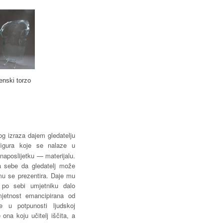
enski torzo
 izraza dajem gledatelju
igura koje se nalaze u
 naposlijetku — materijalu.
ga sebe da gledatelj može
mu se prezentira. Daje mu
po sebi umjetniku dalo
mjetnost emancipirana od
e u potpunosti ljudskoj
 ona koju učitelj iščita, a