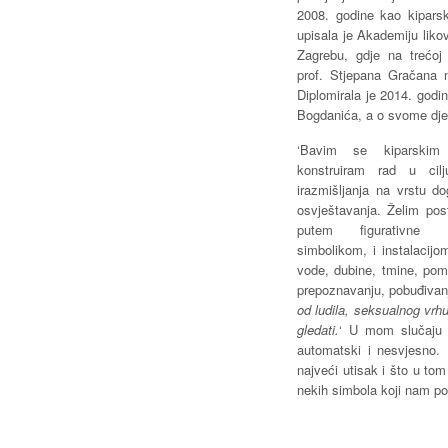
2008. godine kao kiparski
upisala je Akademiju liko
Zagrebu, gdje na trećoj
prof. Stjepana Gračana 
Diplomirala je 2014. godin
Bogdanića, a o svome dje
‘Bavim se kiparskim r
konstruiram rad u cilj
irazmišljanja na vrstu do
osvještavanja. Želim pos
putem figurativne s
simbolikom, i instalacijo
vode, dubine, tmine, pom
prepoznavanju, pobuđivanj
od ludila, seksualnog vrh
gledati.
‘ U mom slučaju s
automatski i nesvjesno. 
najveći utisak i što u to
nekih simbola koji nam po