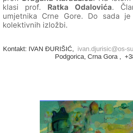
klasi prof.
Ratka Odalovića
. Čla
umjetnika Crne Gore. Do sada je 
kolektivnih izložbi.
Kontakt: IVAN ĐURIŠIĆ,
ivan.djurisic@os-s
Podgorica, Crna Gora ,
+38