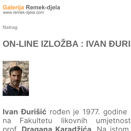
Natrag
ON-LINE IZLOŽBA : IVAN ĐURI
Ivan Đurišić
rođen je 1977. godine u
na Fakultetu likovnih umjetnos
prof.
Dragana Karadžića
. Na istom 