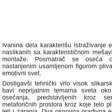
Ivanina dela karakterišu istraživanje 
naslikanih sa karakterističnom mešavin
montaže. Posmatrač se oseća ob
nastanjenim usamljenom figurom plivač
emotivni svet.
Dostigavši tehnički vrlo visok slikars
bavi neprijatnim temama sveta ok
osećanja, predstavljenih kroz ser
metaforičnih prostora kroz koje telo p
leti i zaranja. Dva osnovna gradivna e