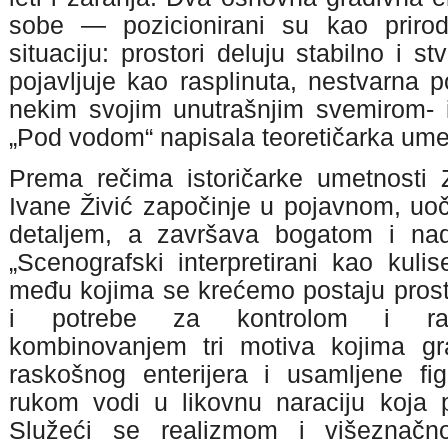
sobe — pozicionirani su kao priro
situaciju: prostori deluju stabilno i s
pojavljuje kao rasplinuta, nestvarna po
nekim svojim unutrašnjim svemirom- i
„Pod vodom“ napisala teoretičarka ume
Prema rečima istoričarke umetnosti Z
Ivane Živić započinje u pojavnom, uo
detaljem, a završava bogatom i na
„Scenografski interpretirani kao kulis
među kojima se krećemo postaju prostor
i potrebe za kontrolom i raci
kombinovanjem tri motiva kojima gr
raskošnog enterijera i usamljene fi
rukom vodi u likovnu naraciju koja po
Služeći se realizmom i višeznačno