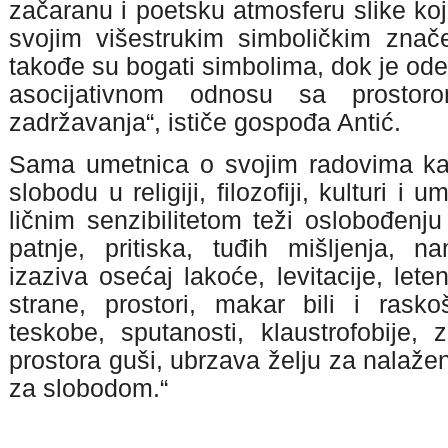
začaranu i poetsku atmosferu slike ko
svojim višestrukim simboličkim znače
takođe su bogati simbolima, dok je ode
asocijativnom odnosu sa prosto
zadržavanja“, ističe gospođa Antić.
Sama umetnica o svojim radovima kaže
slobodu u religiji, filozofiji, kulturi 
ličnim senzibilitetom teži oslobođenj
patnje, pritiska, tuđih mišljenja, 
izaziva osećaj lakoće, levitacije, let
strane, prostori, makar bili i rasko
teskobe, sputanosti, klaustrofobije, 
prostora guši, ubrzava želju za nalaže
za slobodom.“