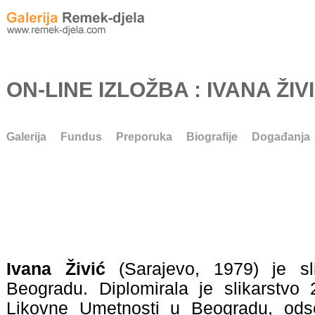
ON-LINE IZLOŽBA : IVANA ŽIV
Galerija
Fundus
Preporuka
Biografije
Događanja
Ivana Živić
(Sarajevo, 1979) je sl
Beogradu.
Diplomirala je slikarstvo
Likovne Umetnosti u Beogradu, odse