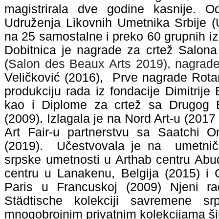
magistrirala dve godine kasnije. O
Udruženja Likovnih Umetnika Srbije (
na 25 samostalne i preko 60 grupnih izl
Dobitnica je nagrade za crtež Salona
(
Salon des Beaux Arts 2019), nagrade
Veličković (2016), Prve nagrade Rota
produkciju rada iz fondacije Dimitrije
kao i Diplome za crtež sa Drugog 
(2009). Izlagala je na Nord Art-u (2017
Art Fair-u partnerstvu sa Saatchi O
(2019). Učestvovala je na umetnič
srpske umetnosti u Arthab centru Ab
centru u Lanakenu, Belgija (2015) i C
Paris u Francuskoj (2009) Njeni r
Städtische kolekciji savremene s
mnogobrojnim privatnim kolekcijama ši