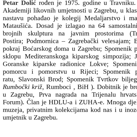
Petar Dolić
rođen je 1975. godine u Travniku.
Akademiji likovnih umjetnosti u Zagrebu, u klas
nastavu pohađao je kolegij Medaljarstvo i mal
Mataušića. Dosad je izlagao na 64 samostaln
brojnih skulptura na javnim prostorima (
T
Postira;
Podmornica
– Zagrebački velesajam;
pokraj Boćarskog doma u Zagrebu;
Spomenik p
sklopu Mediteranskoga kiparskog simpozija;
Goranske kiparske radionice Lokve;
Spomeni
pomorcu i pomorstvu
u Rijeci;
Spomenik 
ratu,
Slavonski Brod;
Spomenik Tvrtkov biljeg
Rumbočki križ
, Rumboci , BiH ). Dobitnik je br
u Zagrebu, Prva nagrada na Trijenalu hrvats
Forum). Član je HDLU-a i ZUHA-e.
Mnoga djel
muzeja, privatnim kolekcijama kod nas i u ino
umjetnik u Zagrebu.