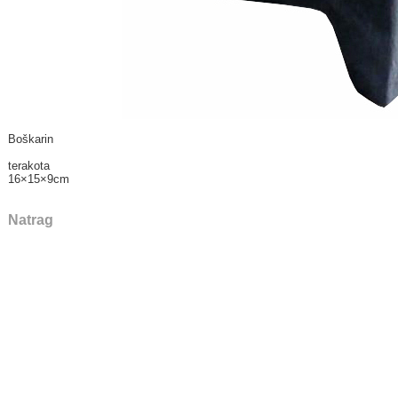
Boškarin
terakota
16×15×9cm
Natrag