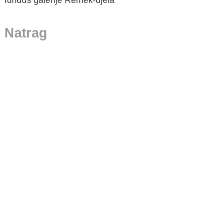
fundus galerije Remek-djela
Natrag