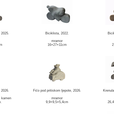
, 2025.
Biciklista, 2022.
Bici
mramor
cm
16×27×11cm
2
 2026.
Fićo pod pritiskom ljepote, 2026.
Krenula
i kamen
mramor
.
9,9×9,5×5,4cm
26,