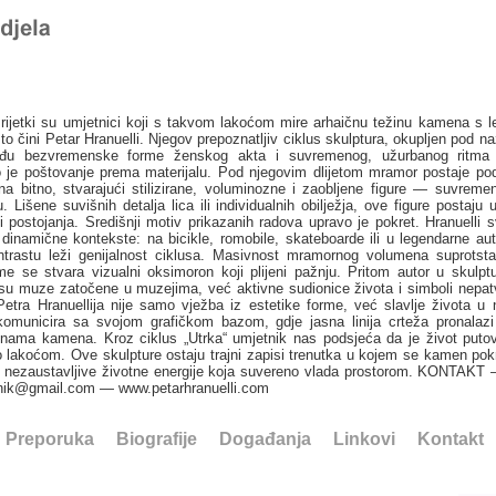
ijetki su umjetnici koji s takvom lakoćom mire arhaičnu težinu kamena s
to čini Petar Hranuelli. Njegov prepoznatljiv ciklus skulptura, okupljen pod na
među bezvremenske forme ženskog akta i suvremenog, užurbanog ritma
o je poštovanje prema materijalu. Pod njegovim dlijetom mramor postaje po
na bitno, stvarajući stilizirane, voluminozne i zaobljene figure — suvrem
 Lišene suvišnih detalja lica ili individualnih obilježja, ove figure postaju
 postojanja. Središnji motiv prikazanih radova upravo je pokret. Hranuelli
 dinamične kontekste: na bicikle, romobile, skateboarde ili u legendarne au
trastu leži genijalnost ciklusa. Masivnost mramornog volumena suprotstavl
me se stvara vizualni oksimoron koji plijeni pažnju. Pritom autor u skulpt
su muze zatočene u muzejima, već aktivne sudionice života i simboli nepatv
Petra Hranuellija nije samo vježba iz estetike forme, već slavlje života u 
omunicira sa svojom grafičkom bazom, gdje jasna linija crteža pronalazi
inama kamena. Kroz ciklus „Utrka“ umjetnik nas podsjeća da je život putov
no lakoćom. Ove skulpture ostaju trajni zapisi trenutka u kojem se kamen po
a nezaustavljive životne energije koja suvereno vlada prostorom. KONTAKT 
tnik@gmail.com — www.petarhranuelli.com
Preporuka
Biografije
Događanja
Linkovi
Kontakt