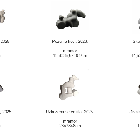
 2025.
Požurila kući, 2023.
Ske
mramor
cm
19,8×35,6×10.9cm
44,5
, 2025.
Uzbuđena se vozila, 2025.
Užival
mramor
cm
28×28×8cm
1