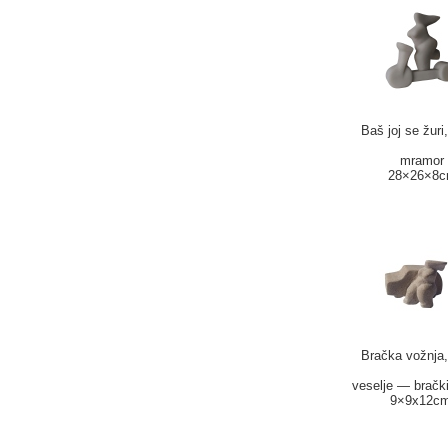
Baš joj se žuri
mramor
28×26×8
Bračka vožnja,
veselje — bračk
9×9x12cm