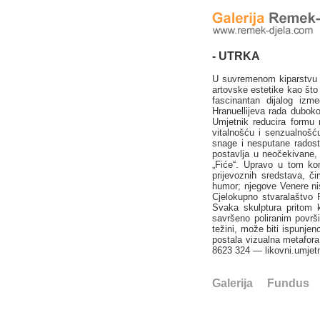
- UTRKA
U suvremenom kiparstvu r
artovske estetike kao što 
fascinantan dijalog iz
Hranuellijeva rada dubok
Umjetnik reducira formu 
vitalnošću i senzualnošću.
snage i nesputane radosti
postavlja u neočekivane,
„Fiće“. Upravo u tom kon
prijevoznih sredstava, či
humor; njegove Venere ni
Cjelokupno stvaralaštvo 
Svaka skulptura pritom k
savršeno poliranim površ
težini, može biti ispunje
postala vizualna metafor
8623 324 — likovni.umje
Galerija
Fundus