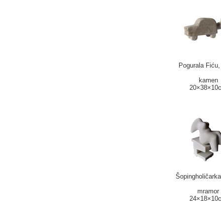
Pogurala Fiću,
kamen
20×38×10
Šopingholičarka
mramor
24×18×10