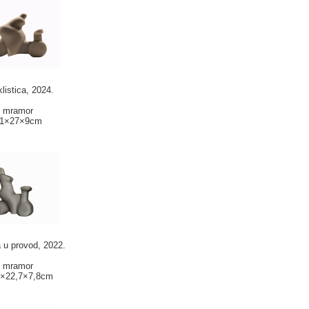
klistica, 2024.
mramor
1×27×9cm
 u provod, 2022.
mramor
4×22,7×7,8cm