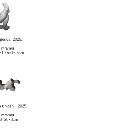
jterica, 2025.
mramor
×19,5×15,5cm
a u vožnji, 2025.
mramor
8×28×8cm