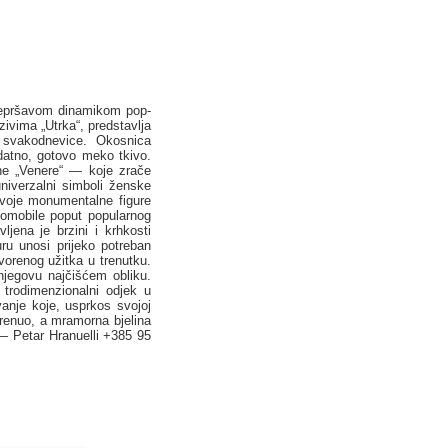
 lepršavom dinamikom pop-
zivima „Utrka“, predstavlja
 svakodnevice. Okosnica
datno, gotovo meko tkivo.
ene „Venere“ — koje zrače
 univerzalni simboli ženske
 svoje monumentalne figure
tomobile poput popularnog
jena je brzini i krhkosti
uru unosi prijeko potreban
orenog užitka u trenutku.
njegovu najčišćem obliku.
 trodimenzionalni odjek u
anje koje, usprkos svojoj
krenuo, a mramorna bjelina
— Petar Hranuelli +385 95